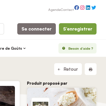
Facebook
Instagram
LinkedI
Twitt
Agenda
Contact
Se connecter
S’enregistrer
rre de Goûts
Besoin d’aide ?
Imprim
Retour
Produit proposé par