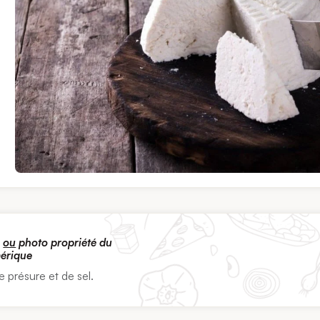
s
ou
photo propriété du
mérique
e présure et de sel.