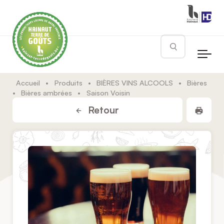
Skip to main content
Rechercher
Accueil
•
Produits
•
BIÈRES VINS ALCOOLS
•
Bières
•
Bières ambrées
•
Saison Voisin
Impr
Retour