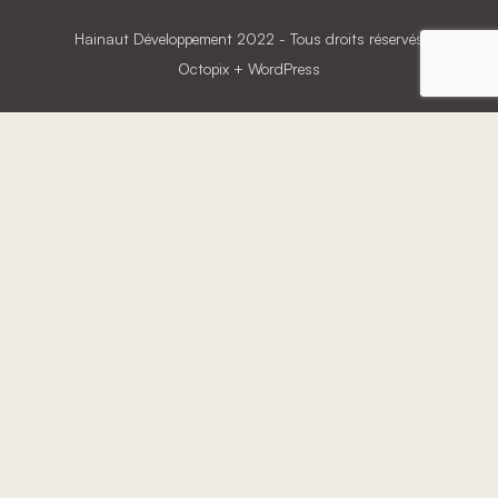
Hainaut Développement
2022 - Tous droits réservés
Octopix
+ WordPress