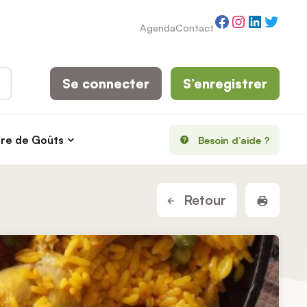
Facebook
Instagram
LinkedI
Twitt
Agenda
Contact
Se connecter
S’enregistrer
rre de Goûts
Besoin d’aide ?
Imprim
Retour