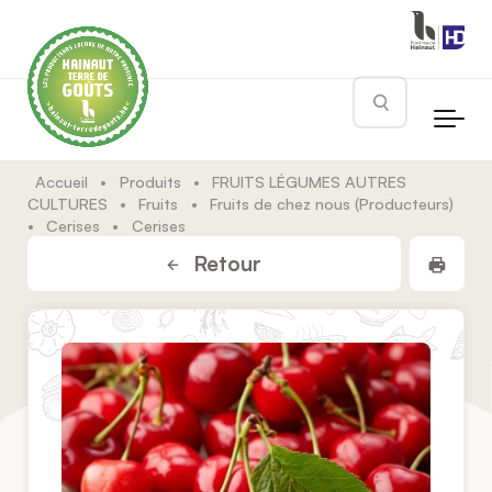
Skip to main content
Rechercher
Accueil
•
Produits
•
FRUITS LÉGUMES AUTRES
CULTURES
•
Fruits
•
Fruits de chez nous (Producteurs)
•
Cerises
•
Cerises
Impr
Retour