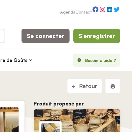
Facebook
Instagram
LinkedI
Twitt
Agenda
Contact
Se connecter
S’enregistrer
rre de Goûts
Besoin d’aide ?
Imprim
Retour
Produit proposé par