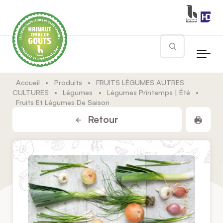
Skip to main content
Rechercher
Accueil
•
Produits
•
FRUITS LÉGUMES AUTRES
CULTURES
•
Légumes
•
Légumes Printemps | Été
•
Fruits Et Légumes De Saison
Impr
Retour