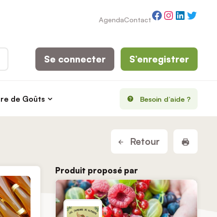
Facebook
Instagram
LinkedI
Twitt
Agenda
Contact
Se connecter
S’enregistrer
rre de Goûts
Besoin d’aide ?
Imprim
Retour
Produit proposé par