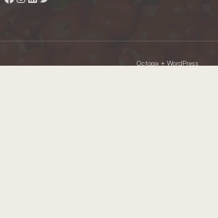
Octopix
+ WordPress