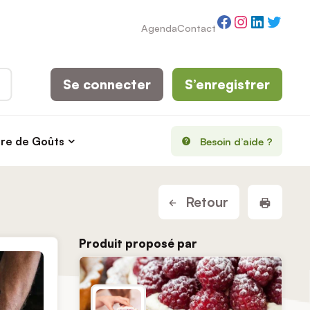
Facebook
Instagram
LinkedI
Twitt
Agenda
Contact
Se connecter
S’enregistrer
rre de Goûts
Besoin d’aide ?
Imprim
Retour
Produit proposé par