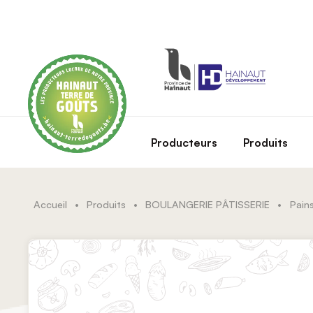
Skip to main content
Producteurs
Produits
Accueil
•
Produits
•
BOULANGERIE PÂTISSERIE
•
Pains