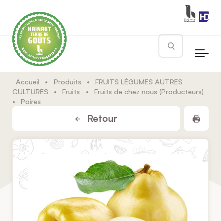
Skip to main content
Rechercher
Accueil
•
Produits
•
FRUITS LÉGUMES AUTRES
CULTURES
•
Fruits
•
Fruits de chez nous (Producteurs)
•
Poires
Impr
Retour