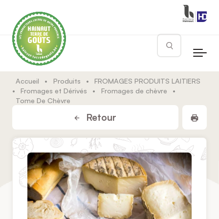
Skip to main content
Rechercher
Accueil
•
Produits
•
FROMAGES PRODUITS LAITIERS
•
Fromages et Dérivés
•
Fromages de chèvre
•
Tome De Chèvre
Impr
Retour