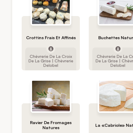
Crottins Frais Et Affinés
Buchettes Natu
Chèvrerie De La Croix
Chèvrerie De La C
De La Grise | Chèvrerie
De La Grise | Chèvr
Delobel
Delobel
Ravier De Fromages
La «Cabriole» Na
Natures