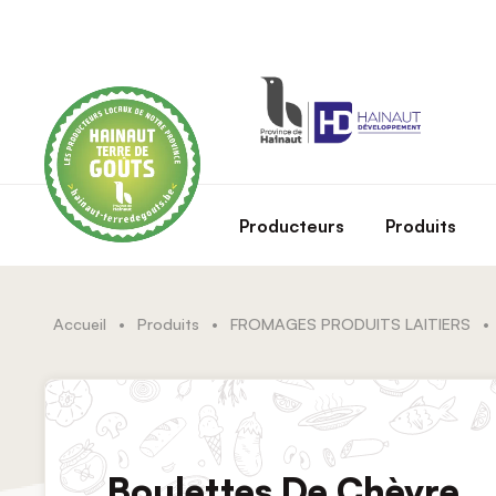
Skip to main content
Producteurs
Produits
Accueil
•
Produits
•
FROMAGES PRODUITS LAITIERS
•
Boulettes De Chèvre