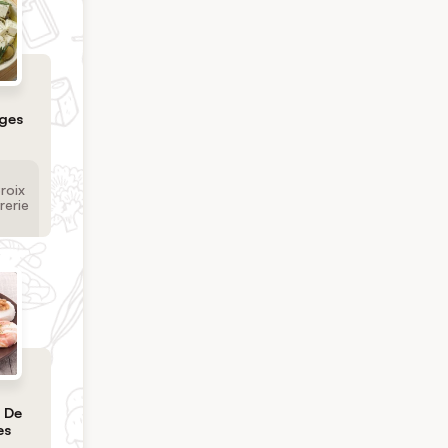
ges
roix
rerie
 De
es