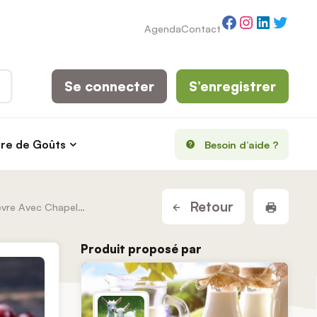
Facebook
Instagram
LinkedI
Twitt
Agenda
Contact
Se connecter
S’enregistrer
rre de Goûts
Besoin d’aide ?
Imprim
Retour
Boulettes De Chèvre Avec Chapelure, Salees Et Poivrees
Produit proposé par