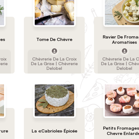
Ravier De Froma
res
Tome De Chèvre
Aromatises
roix
Chèvrerie De La Croix
Chèvrerie De La C
erie
De La Grise | Chèvrerie
De La Grise | Chèv
Delobel
Delobel
Petits Fromages
ture
La «Cabriole» Épicée
Chevre Enlard