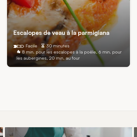
Escalopes de veau à la parmigiana
Facile
30 minutes
8 min. pour les escalopes à la poêle, 6 min. pour
les aubergines, 20 min. au four