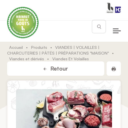
Skip to main content
Rechercher
Accueil
•
Produits
•
VIANDES | VOLAILLES |
CHARCUTERIES | PÂTÉS | PRÉPARATIONS "MAISON"
•
Viandes et dérivés
•
Viandes Et Volailles
Impr
Retour