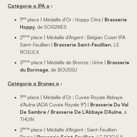
Catégorie « IPA »
:
ère
1
place | Médaille d’Or : Hoppy Citra |
Brasserie
Hoppy
, de SOIGNIES
ème
2
place | Médaille d’Argent : Belgian Coast IPA
Saint-Feuillien |
Brasserie Saint-Feuillien
, LE
ROEULX
ème
3
place | Médaille de Bronze : Urine |
Brasserie
du Borinage
, de BOUSSU
Catégorie « Brunes »
:
ère
1
place | Médaille d’Or : Cuvée Royale Abbaye
d’Aulne (ADA Cuvée Royale 9°) |
Brasserie Du Val
De Sambre / Brasserie De L’Abbaye D’Aulne
, à
THUIN
ème
2
place | Médaille d’Argent : Saint-Feuillien