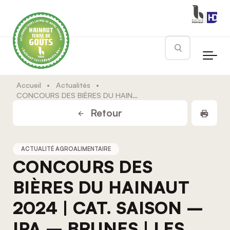
Skip to main content
Rechercher
Accueil
•
Actualités
•
CONCOURS DES BIÈRES DU HAINAUT 2024 | CAT. SAISON – IPA – BRUNES | LES RÉSULTATS COMPLETS
Impr
Retour
ACTUALITÉ AGROALIMENTAIRE
CONCOURS DES
BIÈRES DU HAINAUT
2024 | CAT. SAISON –
IPA – BRUNES | LES