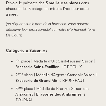
Et voici le palmarès des
3 meilleures bières
dans
chacune des 3 catégories mises à l’honneur cette
année :
(
en cliquant sur le nom de la brasserie, vous pouvez
découvrir leur profil complet sur notre site Hainaut Terre
De Goûts
)
Catégorie « Saison »
:
ère
1
place | Médaille d’Or : Saint-Feuillien Saison |
Brasserie Saint-Feuillien
, LE ROEULX
ème
2
place | Médaille d’Argent : GrandMir Saison |
Brasserie du Grand Mir
, à BRUNEHAUT
ème
3
place | Médaille de Bronze : Saison des
Ambrumes |
Brasserie des Ambrumes
, à
TOURNAI