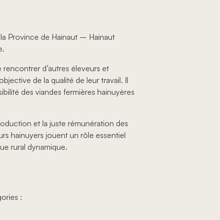
, la Province de Hainaut – Hainaut
e.
 rencontrer d’autres éleveurs et
ctive de la qualité de leur travail. Il
bilité des viandes fermières hainuyères
roduction et la juste rémunération des
urs hainuyers jouent un rôle essentiel
que rural dynamique.
ories :