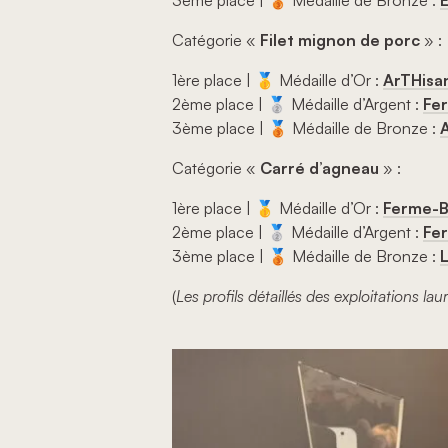
3ème place | 🥉 Médaille de Bronze :
Catégorie «
Filet mignon de porc
» :
1ère place | 🥇 Médaille d’Or :
ArTHisa
2ème place | 🥈 Médaille d’Argent :
Fer
3ème place | 🥉 Médaille de Bronze :
A
Catégorie «
Carré d’agneau
» :
1ère place | 🥇 Médaille d’Or :
Ferme-B
2ème place | 🥈 Médaille d’Argent :
Fe
3ème place | 🥉 Médaille de Bronze :
(
Les profils détaillés des exploitations l