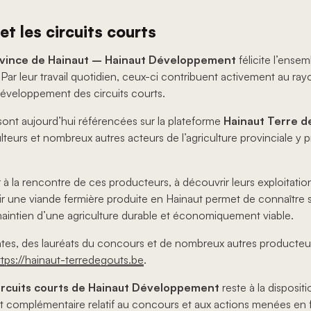
et les circuits courts
vince de Hainaut – Hainaut Développement
félicite l’ense
. Par leur travail quotidien, ceux-ci contribuent activement au ra
u développement des circuits courts.
ont aujourd’hui référencées sur la plateforme
Hainaut Terre d
lteurs et nombreux autres acteurs de l’agriculture provinciale y pr
à la rencontre de ces producteurs, à découvrir leurs exploitations 
oisir une viande fermière produite en Hainaut permet de connaîtr
 maintien d’une agriculture durable et économiquement viable.
es, des lauréats du concours et de nombreux autres producteurs 
ttps://hainaut-terredegouts.be
.
ircuits courts de Hainaut Développement
reste à la disposit
 complémentaire relatif au concours et aux actions menées en fa