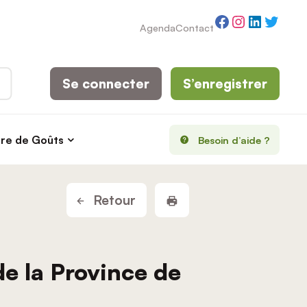
Facebook
Instagram
LinkedI
Twitt
Agenda
Contact
Se connecter
S’enregistrer
rre de Goûts
Besoin d’aide ?
Imprimer la fiche
Retour
e la Province de