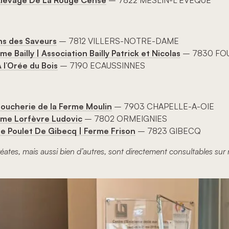
Élevage De La Rouge Cense
– 7822 MESLIN-L’EVEQUE
ns des Saveurs
– 7812 VILLERS-NOTRE-DAME
me Bailly | Association Bailly Patrick et Nicolas
– 7830 FO
 l’Orée du Bois
– 7190 ECAUSSINNES
oucherie de la Ferme Moulin
– 7903 CHAPELLE-A-OIE
rme Lorfèvre Ludovic
– 7802 ORMEIGNIES
Le Poulet De Gibecq | Ferme Frison
– 7823 GIBECQ
auréates, mais aussi bien d’autres, sont directement consultables sur