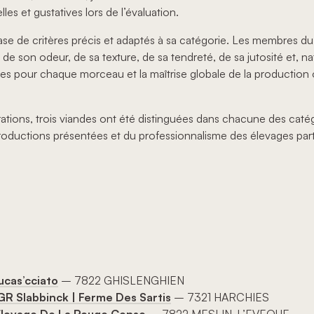
es et gustatives lors de l’évaluation.
ase de critères précis et adaptés à sa catégorie. Les membres 
e son odeur, de sa texture, de sa tendreté, de sa jutosité et, nat
ues pour chaque morceau et la maîtrise globale de la production 
érations, trois viandes ont été distinguées dans chacune des caté
productions présentées et du professionnalisme des élevages part
ucas’cciato
– 7822 GHISLENGHIEN
R Slabbinck | Ferme Des Sartis
– 7321 HARCHIES