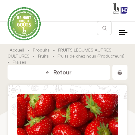
Skip to main content
Rechercher
Accueil
•
Produits
•
FRUITS LÉGUMES AUTRES
CULTURES
•
Fruits
•
Fruits de chez nous (Producteurs)
•
Fraises
Impr
Retour