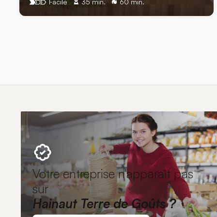
Facile
35 min.
60 min.
Votre entreprise n'apparaît pas
sur
Hainaut Terre de Goûts ?