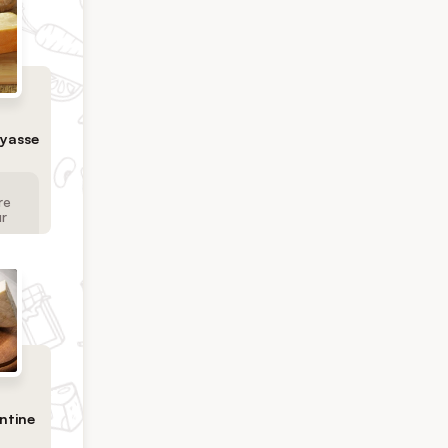
yasse
re
r
ntine