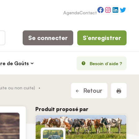
Facebook
Instagram
LinkedI
Twitt
Agenda
Contact
Se connecter
S’enregistrer
rre de Goûts
Besoin d’aide ?
ite ou non cuite)
•
Imprim
Retour
Produit proposé par