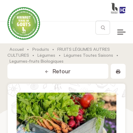
Skip to main content
Rechercher
Accueil
•
Produits
•
FRUITS LÉGUMES AUTRES
CULTURES
•
Légumes
•
Légumes Toutes Saisons
•
Legumes-fruits Biologiques
Impr
Retour