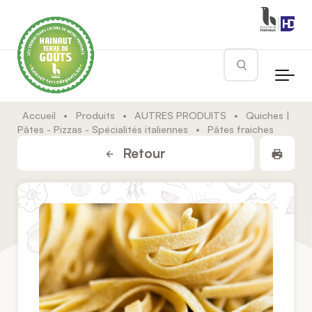
Skip to main content
Rechercher
Accueil
•
Produits
•
AUTRES PRODUITS
•
Quiches |
Pâtes - Pizzas - Spécialités italiennes
•
Pâtes fraiches
Impr
Retour