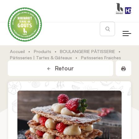
Skip to main content
Rechercher
Accueil
•
Produits
•
BOULANGERIE PÂTISSERIE
•
Pâtisseries | Tartes & Gâteaux
•
Patisseries Fraiches
Impr
Retour