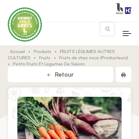
Skip to main content
Rechercher
Accueil
•
Produits
•
FRUITS LÉGUMES AUTRES
CULTURES
•
Fruits
•
Fruits de chez nous (Producteurs)
•
Petits Fruits Et Légumes De Saison
Impr
Retour