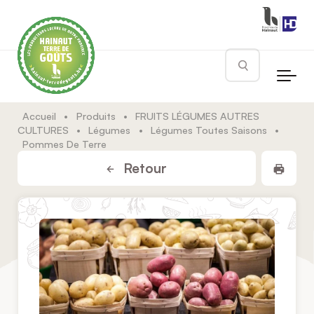
Skip to main content
Rechercher
Accueil
•
Produits
•
FRUITS LÉGUMES AUTRES
CULTURES
•
Légumes
•
Légumes Toutes Saisons
•
Pommes De Terre
Impr
Retour