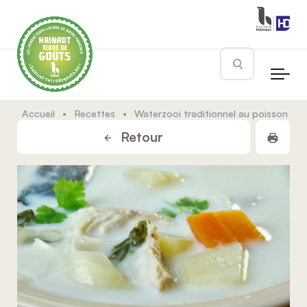
Skip to main content
Rechercher
Accueil
•
Recettes
•
Waterzooi traditionnel au poisson
Impr
Retour