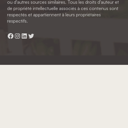
ou d'autres sources similaires. Tous les droits d'auteur et
de propriété intellectuelle associés à ces contenus sont
respectés et appartiennent à leurs propriétaires
respectifs.
Facebook
Instagram
LinkedIn
Twitter
Hainaut Développement
2022 - Tous droits réservés
Octopix
+ WordPress