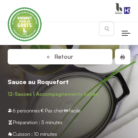
Skip to main content
Rechercher
Impr
Retour
Sauce au Roquefort
12-Sauces | Accompagnements variés
6 personnes
Pas cher
Facile
Préparation : 5 minutes
Cuisson : 10 minutes