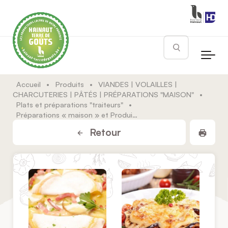
Skip to main content
Rechercher
Accueil
•
Produits
•
VIANDES | VOLAILLES |
CHARCUTERIES | PÂTÉS | PRÉPARATIONS "MAISON"
•
Plats et préparations "traiteurs"
•
Préparations « maison » et Produits Traiteur
Impr
Retour