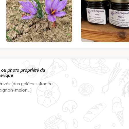
s
ou
photo propriété du
mérique
érivés (des gelées safranée
, oignon-melon…)