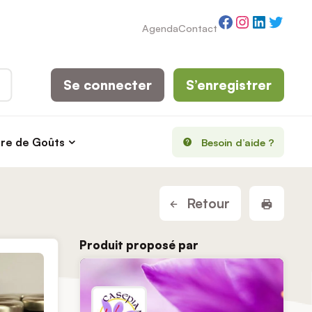
Facebook
Instagram
LinkedI
Twitt
Agenda
Contact
Se connecter
S’enregistrer
rre de Goûts
Besoin d’aide ?
Imprim
Retour
Produit proposé par