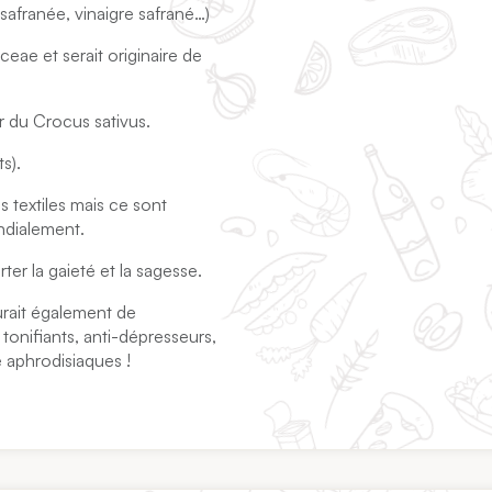
 safranée, vinaigre safrané…)
ceae et serait originaire de
ur du Crocus sativus.
ts).
es textiles mais ce sont
ondialement.
ter la gaieté et la sagesse.
aurait également de
tonifiants, anti-dépresseurs,
 aphrodisiaques !