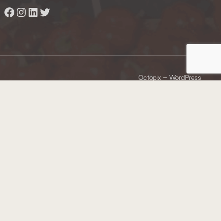
Facebook
Instagram
LinkedIn
Twitter
Octopix
+ WordPress