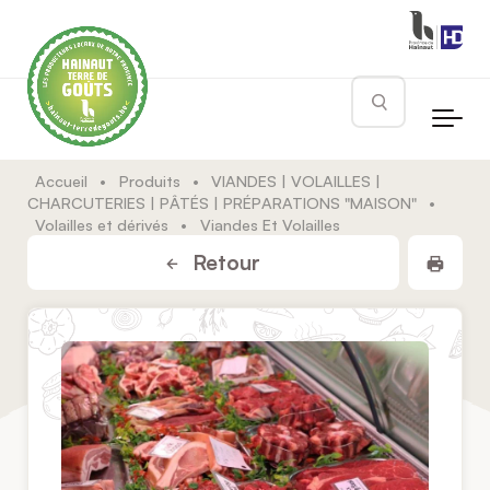
Skip to main content
Rechercher
Accueil
•
Produits
•
VIANDES | VOLAILLES |
CHARCUTERIES | PÂTÉS | PRÉPARATIONS "MAISON"
•
Volailles et dérivés
•
Viandes Et Volailles
Impr
Retour