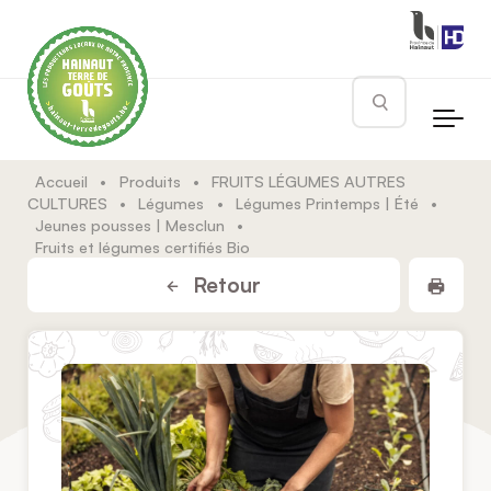
Skip to main content
Rechercher
Accueil
•
Produits
•
FRUITS LÉGUMES AUTRES
CULTURES
•
Légumes
•
Légumes Printemps | Été
•
Jeunes pousses | Mesclun
•
Fruits et légumes certifiés Bio
Impr
Retour