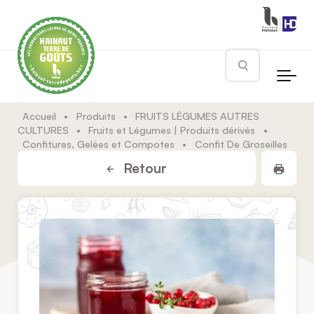
Skip to main content
Rechercher
Accueil
•
Produits
•
FRUITS LÉGUMES AUTRES
CULTURES
•
Fruits et Légumes | Produits dérivés
•
Confitures, Gelées et Compotes
•
Confit De Groseilles
Impr
Retour