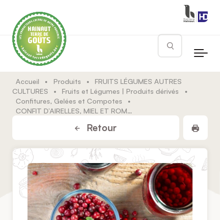
Skip to main content
Rechercher
Accueil
•
Produits
•
FRUITS LÉGUMES AUTRES
CULTURES
•
Fruits et Légumes | Produits dérivés
•
Confitures, Gelées et Compotes
•
CONFIT D’AIRELLES, MIEL ET ROMARIN
Impr
Retour