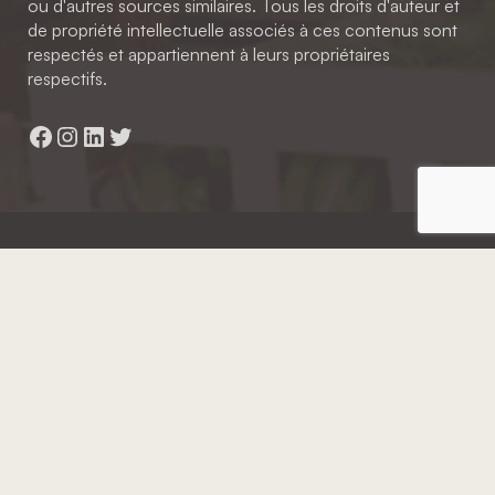
ou d'autres sources similaires. Tous les droits d'auteur et
de propriété intellectuelle associés à ces contenus sont
respectés et appartiennent à leurs propriétaires
respectifs.
Facebook
Instagram
LinkedIn
Twitter
Hainaut Développement
2022 - Tous droits réservés
Octopix
+ WordPress