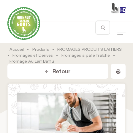
Skip to main content
Rechercher
Accueil
•
Produits
•
FROMAGES PRODUITS LAITIERS
•
Fromages et Dérivés
•
Fromages à pâte fraîche
•
Fromage Au Lait Battu
Impr
Retour