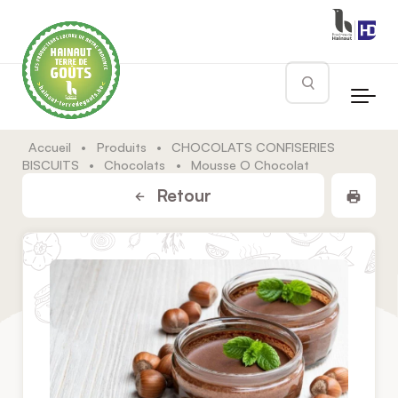
Skip to main content
Rechercher
Accueil
•
Produits
•
CHOCOLATS CONFISERIES
BISCUITS
•
Chocolats
•
Mousse O Chocolat
Impr
Retour