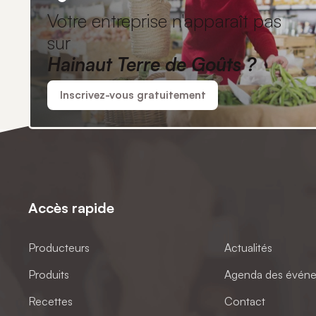
Votre entreprise n'apparaît pas
sur
Hainaut Terre de Goûts ?
Inscrivez-vous gratuitement
Accès rapide
Producteurs
Actualités
Produits
Agenda des évén
Recettes
Contact