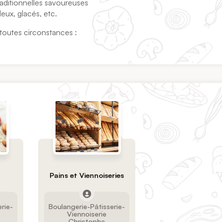
traditionnelles savoureuses
lleux, glacés, etc.
toutes circonstances :
Pains et Viennoiseries
rie-
Boulangerie-Pâtisserie-
Viennoiserie
Christophe