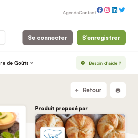
Facebook
Instagram
LinkedI
Twitt
Agenda
Contact
Se connecter
S’enregistrer
rre de Goûts
Besoin d’aide ?
Imprim
Retour
Produit proposé par