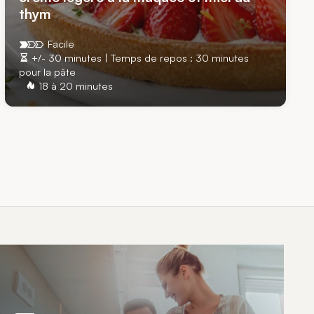
thym
Facile
+/- 30 minutes | Temps de repos : 30 minutes
pour la pâte
18 à 20 minutes