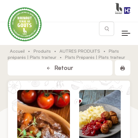
Skip to main content
Rechercher
Accueil
•
Produits
•
AUTRES PRODUITS
•
Plats
préparés | Plats traiteur
•
Plats Préparés | Plats traiteur
Impr
Retour