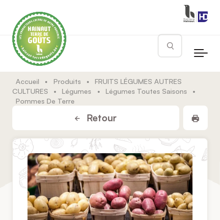
Skip to main content
Rechercher
Accueil
•
Produits
•
FRUITS LÉGUMES AUTRES
CULTURES
•
Légumes
•
Légumes Toutes Saisons
•
Pommes De Terre
Impr
Retour