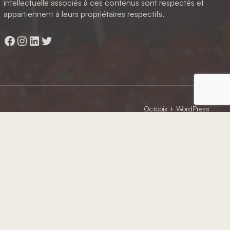
intellectuelle associés à ces contenus sont respectés et
appartiennent à leurs propriétaires respectifs.
Facebook
Instagram
LinkedIn
Twitter
Octopix
+ WordPress