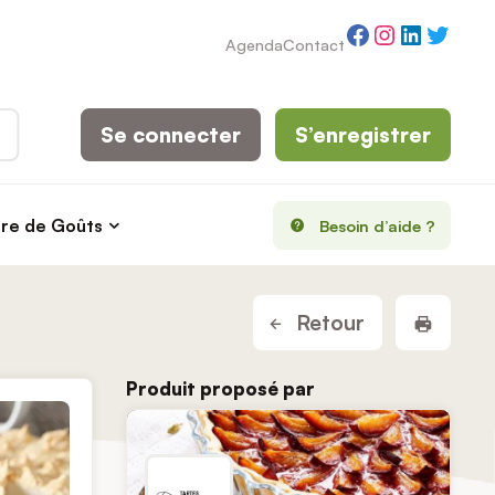
Facebook
Instagram
LinkedI
Twitt
Agenda
Contact
Se connecter
S’enregistrer
rre de Goûts
Besoin d’aide ?
Imprim
Retour
Produit proposé par