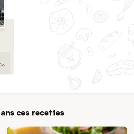
E
 Co
dans ces recettes