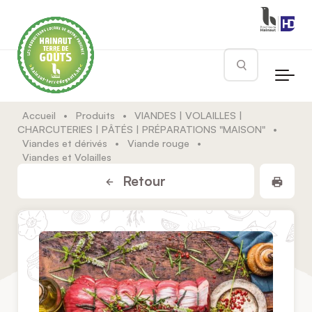
Skip to main content
Rechercher
Accueil
•
Produits
•
VIANDES | VOLAILLES |
CHARCUTERIES | PÂTÉS | PRÉPARATIONS "MAISON"
•
Viandes et dérivés
•
Viande rouge
•
Viandes et Volailles
Impr
Retour