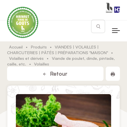
Skip to main content
Rechercher
Accueil
•
Produits
•
VIANDES | VOLAILLES |
CHARCUTERIES | PÂTÉS | PRÉPARATIONS "MAISON"
•
Volailles et dérivés
•
Viande de poulet, dinde, pintade,
caille, etc.
•
Volailles
Impr
Retour