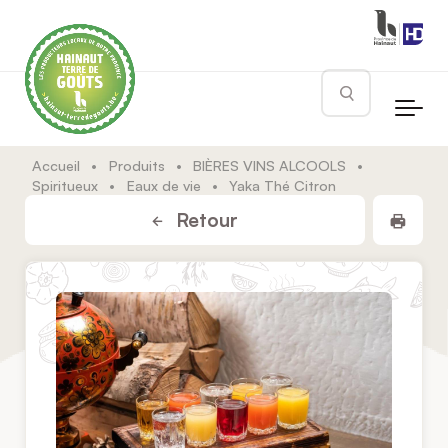
Skip to main content
Rechercher
Accueil
•
Produits
•
BIÈRES VINS ALCOOLS
•
Spiritueux
•
Eaux de vie
•
Yaka Thé Citron
Impr
Retour