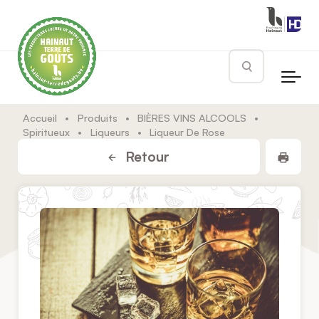
Skip to main content
Rechercher
Accueil
•
Produits
•
BIÈRES VINS ALCOOLS
•
Spiritueux
•
Liqueurs
•
Liqueur De Rose
Impr
Retour