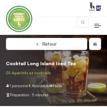
Skip to main content
Rechercher
Impr
Retour
Cocktail Long Island Iced Tea
01-Apéritifs et cocktails
1 personne
Abordable
Facile
Préparation : 5 minutes