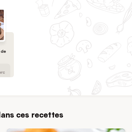
 de
erc
dans ces recettes