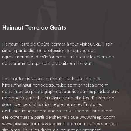
Hainaut Terre de Goûts
Hainaut Terre de Goûts permet à tout visiteur, qu'il soit
simple particulier ou professionnel du secteur
agroalimentaire, de s'informer au mieux sur les biens de
consommation qui sont produits en Hainaut.
Les contenus visuels présents sur le site internet
https://hainaut-terredegouts.be sont principalement
constitués de photographies fournies par les producteurs
référencés sur celui-ci ainsi que de photos d'illustration
sous licence d'utilisation réglementaire. En outre,
certaines images sont encore sous licence libre et ont
été obtenues à partir de sites tels que www.freepik.com,
www.pixabay.com, www.pexels.com ou d'autres sources
similaires. Tous les droits d'auteur et de propriété