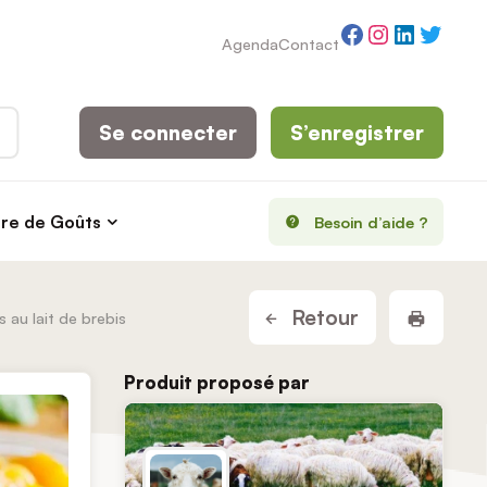
Facebook
Instagram
LinkedI
Twitt
Agenda
Contact
Se connecter
S’enregistrer
rre de Goûts
Besoin d’aide ?
Imprim
Retour
 au lait de brebis
Produit proposé par