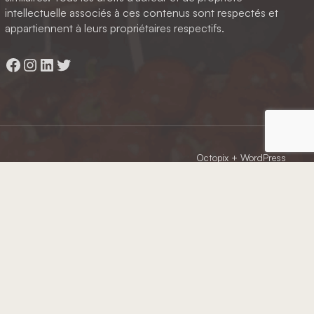
intellectuelle associés à ces contenus sont respectés et
appartiennent à leurs propriétaires respectifs.
Facebook
Instagram
LinkedIn
Twitter
Octopix
+ WordPress