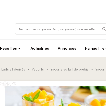
Rechercher
Recettes
Actualités
Annonces
Hainaut Te
Laits et dérivés
•
Yaourts
•
Yaourts au lait de brebis
•
Yaourts