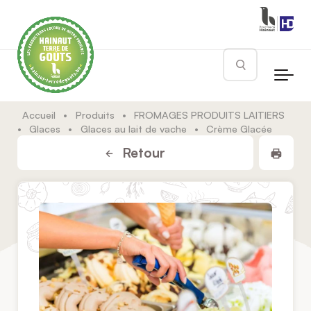
Skip to main content
Rechercher
Accueil
•
Produits
•
FROMAGES PRODUITS LAITIERS
•
Glaces
•
Glaces au lait de vache
•
Crème Glacée
Impr
Retour