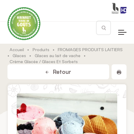
Skip to main content
Rechercher
Accueil
•
Produits
•
FROMAGES PRODUITS LAITIERS
•
Glaces
•
Glaces au lait de vache
•
Crème Glacée / Glaces Et Sorbets
Impr
Retour