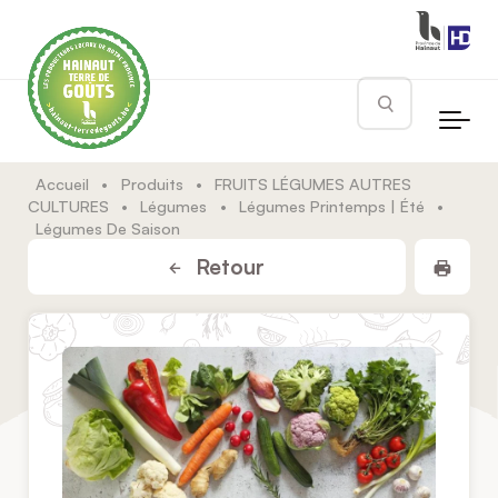
Skip to main content
Rechercher
Accueil
•
Produits
•
FRUITS LÉGUMES AUTRES
CULTURES
•
Légumes
•
Légumes Printemps | Été
•
Légumes De Saison
Impr
Retour