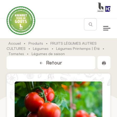
Skip to main content
Rechercher
Accueil
•
Produits
•
FRUITS LÉGUMES AUTRES
CULTURES
•
Légumes
•
Légumes Printemps | Été
•
Tomates
•
Légumes de saison
Impr
Retour