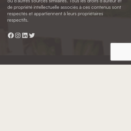
ou d'autres sources similaires. Tous les droits d'auteur et
de propriété intellectuelle associés à ces contenus sont
respectés et appartiennent à leurs propriétaires
respectifs.
Facebook
Instagram
LinkedIn
Twitter
Hainaut Développement
2022 - Tous droits réservés
Octopix
+ WordPress