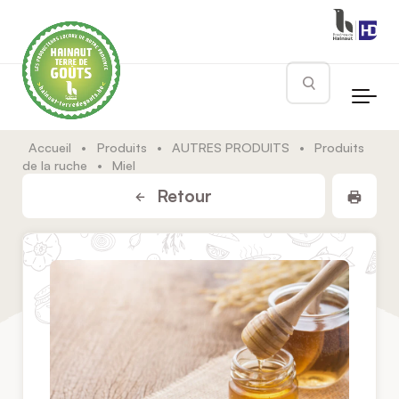
Skip to main content
Rechercher
Accueil
•
Produits
•
AUTRES PRODUITS
•
Produits
de la ruche
•
Miel
Impr
Retour