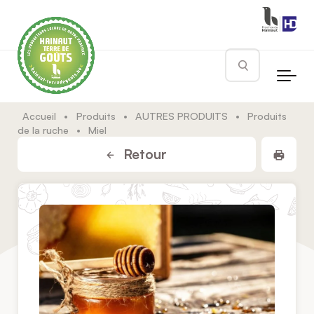
Skip to main content
Rechercher
Accueil
•
Produits
•
AUTRES PRODUITS
•
Produits
de la ruche
•
Miel
Impr
Retour