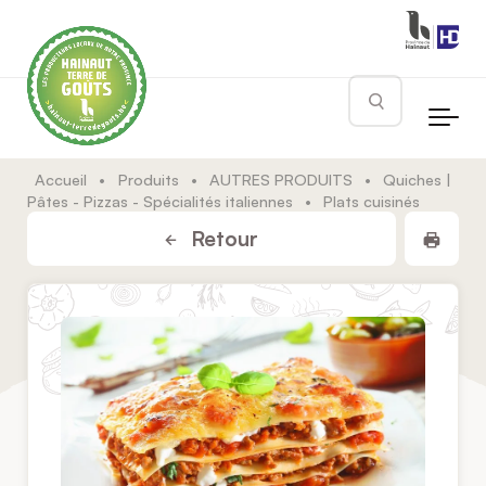
Skip to main content
Rechercher
Accueil
•
Produits
•
AUTRES PRODUITS
•
Quiches |
Pâtes - Pizzas - Spécialités italiennes
•
Plats cuisinés
Impr
Retour