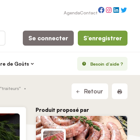
Facebook
Instagram
LinkedI
Twitt
Agenda
Contact
Se connecter
S’enregistrer
rre de Goûts
Besoin d’aide ?
"traiteurs"
•
Imprim
Retour
Produit proposé par